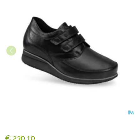
Podartis Xdiab 14 Sd690191
€ 230,10