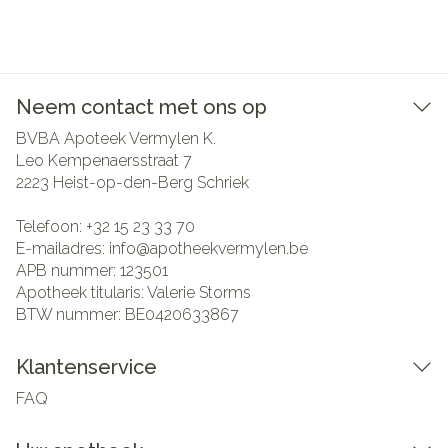
Neem contact met ons op
BVBA Apoteek Vermylen K.
Leo Kempenaersstraat 7
2223
Heist-op-den-Berg Schriek
Telefoon:
+32 15 23 33 70
E-mailadres:
info@
apotheekvermylen.be
APB nummer:
123501
Apotheek titularis:
Valerie Storms
BTW nummer:
BE0420633867
Klantenservice
FAQ