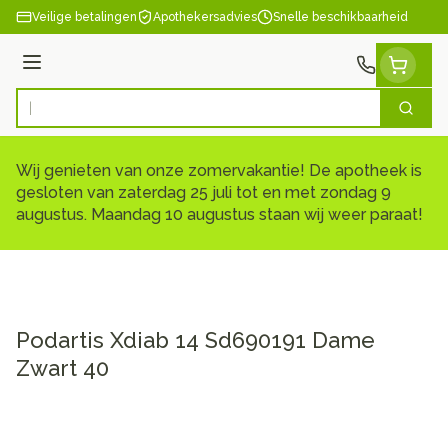
Ga naar de inhoud
Veilige betalingen
Apothekersadvies
Snelle beschikbaarheid
Menu
Zoek
Product, merk, categorie...
Wij genieten van onze zomervakantie! De apotheek is
gesloten van zaterdag 25 juli tot en met zondag 9
augustus. Maandag 10 augustus staan wij weer paraat!
Podartis Xdiab 14 Sd690191 Dame
Zwart 40