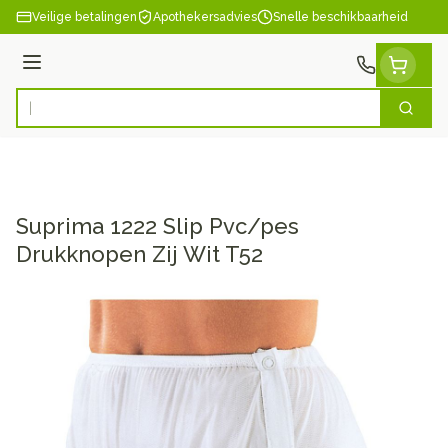
Ga naar de inhoud
Veilige betalingen
Apothekersadvies
Snelle beschikbaarheid
Menu
Zoek
Product, merk, categorie...
Suprima 1222 Slip Pvc/pes
Drukknopen Zij Wit T52