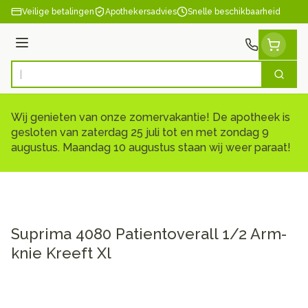
Ga naar de inhoud
Veilige betalingen
Apothekersadvies
Snelle beschikbaarheid
Menu
Zoek
Product, merk, categorie...
Wij genieten van onze zomervakantie! De apotheek is
gesloten van zaterdag 25 juli tot en met zondag 9
augustus. Maandag 10 augustus staan wij weer paraat!
Suprima 4080 Patientoverall 1/2 Arm-
knie Kreeft Xl
Suprima 4080 Patientoverall 