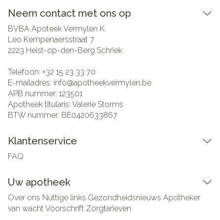
Neem contact met ons op
BVBA Apoteek Vermylen K.
Leo Kempenaersstraat 7
2223
Heist-op-den-Berg Schriek
Telefoon:
+32 15 23 33 70
E-mailadres:
info@
apotheekvermylen.be
APB nummer:
123501
Apotheek titularis:
Valerie Storms
BTW nummer:
BE0420633867
Klantenservice
FAQ
Uw apotheek
Over ons
Nuttige links
Gezondheidsnieuws
Apotheker
van wacht
Voorschrift
Zorgtarieven