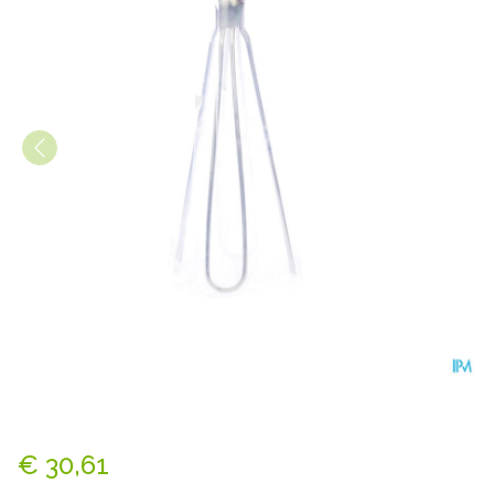
Applicator Tubegauz Metaal
€ 30,61