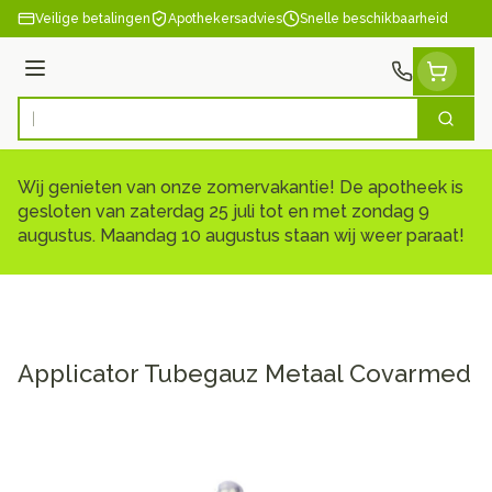
Ga naar de inhoud
Veilige betalingen
Apothekersadvies
Snelle beschikbaarheid
Menu
Zoek
Product, merk, categorie...
Wij genieten van onze zomervakantie! De apotheek is
gesloten van zaterdag 25 juli tot en met zondag 9
augustus. Maandag 10 augustus staan wij weer paraat!
Applicator Tubegauz Metaal Covarmed