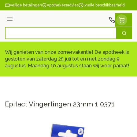
Ga naar de inhoud
Veilige betalingen
Apothekersadvies
Snelle beschikbaarheid
Menu
Zoek
Product, merk, categorie...
Wij genieten van onze zomervakantie! De apotheek is
gesloten van zaterdag 25 juli tot en met zondag 9
augustus. Maandag 10 augustus staan wij weer paraat!
Epitact Vingerlingen 23mm 1 0371