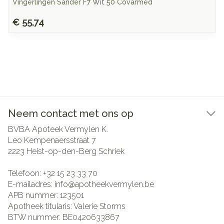
Vingerlingen Sander F7 Wit 50 Covarmed
€ 55,74
Neem contact met ons op
BVBA Apoteek Vermylen K.
Leo Kempenaersstraat 7
2223
Heist-op-den-Berg Schriek
Telefoon:
+32 15 23 33 70
E-mailadres:
info@
apotheekvermylen.be
APB nummer:
123501
Apotheek titularis:
Valerie Storms
BTW nummer:
BE0420633867