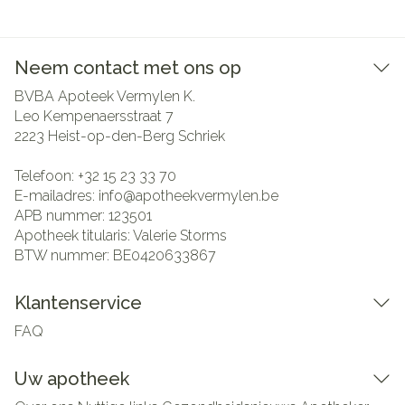
Neem contact met ons op
BVBA Apoteek Vermylen K.
Leo Kempenaersstraat 7
2223
Heist-op-den-Berg Schriek
Telefoon:
+32 15 23 33 70
E-mailadres:
info@
apotheekvermylen.be
APB nummer:
123501
Apotheek titularis:
Valerie Storms
BTW nummer:
BE0420633867
Klantenservice
FAQ
Uw apotheek