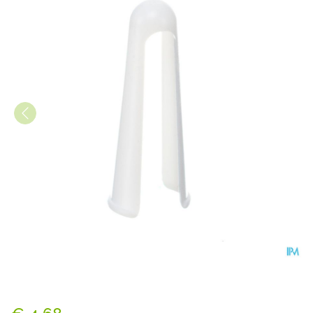
Applicator Tubegauz Plasti