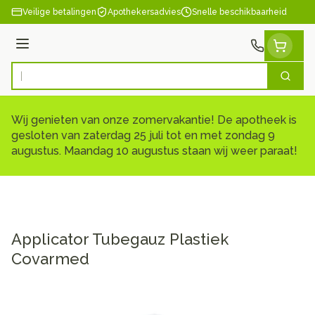
Ga naar de inhoud
Veilige betalingen
Apothekersadvies
Snelle beschikbaarheid
Menu
Zoek
Product, merk, categorie...
Wij genieten van onze zomervakantie! De apotheek is
gesloten van zaterdag 25 juli tot en met zondag 9
augustus. Maandag 10 augustus staan wij weer paraat!
Applicator Tubegauz Plastiek
Covarmed