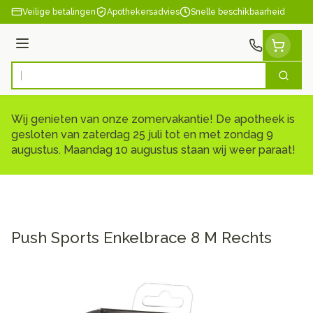
Ga naar de inhoud
Veilige betalingen
Apothekersadvies
Snelle beschikbaarheid
Menu
Zoek
Product, merk, categorie...
Wij genieten van onze zomervakantie! De apotheek is
gesloten van zaterdag 25 juli tot en met zondag 9
augustus. Maandag 10 augustus staan wij weer paraat!
Push Sports Enkelbrace 8 M Rechts