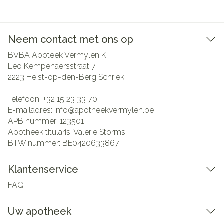
Neem contact met ons op
BVBA Apoteek Vermylen K.
Leo Kempenaersstraat 7
2223
Heist-op-den-Berg Schriek
Telefoon:
+32 15 23 33 70
E-mailadres:
info@
apotheekvermylen.be
APB nummer:
123501
Apotheek titularis:
Valerie Storms
BTW nummer:
BE0420633867
Klantenservice
FAQ
Uw apotheek