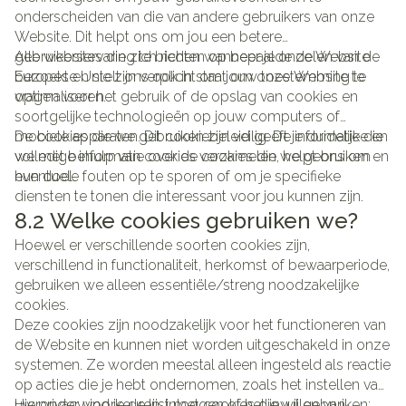
onderscheiden van die van andere gebruikers van onze
Website. Dit helpt ons om jou een betere
gebruikerservaring te bieden wanneer je onze Website
Alle websites die zich richten op bepaalde delen van de
bezoekt en stelt ons ook in staat om onze Website te
Europese Unie zijn verplicht om jouw toestemming te
optimaliseren.
vragen voor het gebruik of de opslag van cookies en
soortgelijke technologieën op jouw computers of
mobiele apparaten. Dit cookiebeleid geeft je duidelijke en
De cookies die we gebruiken zijn veilig. De informatie die
volledige informatie over de cookies die we gebruiken en
we met behulp van cookies verzamelen, helpt ons om
hun doel.
eventuele fouten op te sporen of om je specifieke
diensten te tonen die interessant voor jou kunnen zijn.
8.2 Welke cookies gebruiken we?
Hoewel er verschillende soorten cookies zijn,
verschillend in functionaliteit, herkomst of bewaarperiode,
gebruiken we alleen essentiële/streng noodzakelijke
cookies.
Deze cookies zijn noodzakelijk voor het functioneren van
de Website en kunnen niet worden uitgeschakeld in onze
systemen. Ze worden meestal alleen ingesteld als reactie
op acties die je hebt ondernomen, zoals het instellen van
uw privacyvoorkeuren, inloggen of het invullen van
Hieronder vind je de lijst met cookies die wij gebruiken: