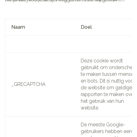
formulieren. Ze zijn noodzakelijk voor een goede
communicatie en vergemakkelijken de navigatie (bijv.
terugkeren naar een vorige pagina, enz.).
Naam
Doel
Deze cookie wordt
gebruikt om onderscheid
te maken tussen mensen
en bots. Dit is nuttig voor
_GRECAPTCHA
de website om geldige
rapporten te maken over
het gebruik van hun
website.
De meeste Google-
gebruikers hebben een