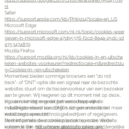
https://support.google.com/chrome/answer/95647?hl=
nl
Safari
https://support.apple.com/kb/PH19214?locale=en_US
Microsoft Edge
https://support.microsoft.com/nl-nl/topic/cookies-weer
geven-in-microsoft-edge-a7d95376-f2cd-8e4a-25dc-1d
e753474879
Mozilla Firefox
https://support.mozilla.org/nl/kb/cookies-in-en-uitscha
kelen-websites-voorkeuren?redirectlocale=nl&redirectslu
g=Cookies+in-+en+uitschakelen
Momenteel bieden sommige browsers een "do not
track"- of "DNT"-optie die een signaal naar de bezochte
websites stuurt om de traceervoorkeur van een bezoeker
aan te geven. Wij reageren op dit moment niet op deze
signalen, omdat er geen gemeenschappelijke
Hou er rekening mee dat het veranderen van de
industriestandaard voor DNT is aangenomen door
instellingen ervoor kan zorgen dat een website niet meer
industriegroepen, technologiebedrijven of regelgevers.
werkt zoals verwacht.
De third parties die cookies plaatsen op onze Website,
Meer informatie over cookies is ook te vinden via de
kunnen al dan niet wensen gevolg te geven aan dergelijke
volgende link:
http://www.allaboutcookies.org/
.