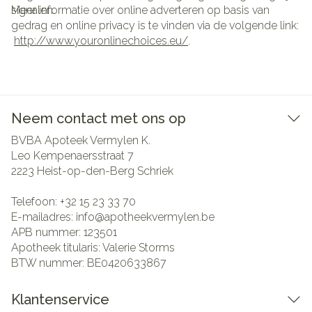
signalen.
Meer informatie over online adverteren op basis van
gedrag en online privacy is te vinden via de volgende link:
http://www.youronlinechoices.eu/
.
Neem contact met ons op
BVBA Apoteek Vermylen K.
Leo Kempenaersstraat 7
2223
Heist-op-den-Berg Schriek
Telefoon:
+32 15 23 33 70
E-mailadres:
info@
apotheekvermylen.be
APB nummer:
123501
Apotheek titularis:
Valerie Storms
BTW nummer:
BE0420633867
Klantenservice