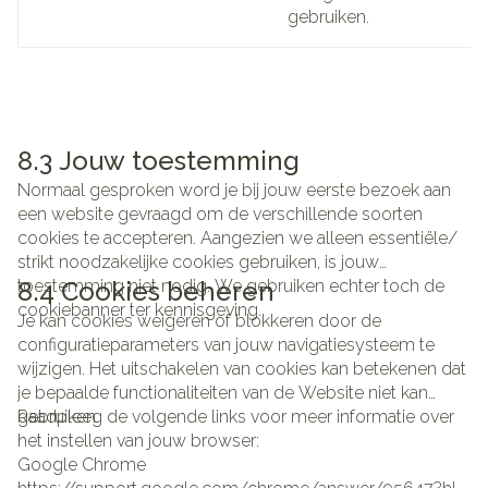
gebruiken.
8.3 Jouw toestemming
Normaal gesproken word je bij jouw eerste bezoek aan
een website gevraagd om de verschillende soorten
cookies te accepteren. Aangezien we alleen essentiële/
strikt noodzakelijke cookies gebruiken, is jouw
toestemming niet nodig. We gebruiken echter toch de
8.4 Cookies beheren
cookiebanner ter kennisgeving.
Je kan cookies weigeren of blokkeren door de
configuratieparameters van jouw navigatiesysteem te
wijzigen. Het uitschakelen van cookies kan betekenen dat
je bepaalde functionaliteiten van de Website niet kan
gebruiken.
Raadpleeg de volgende links voor meer informatie over
het instellen van jouw browser:
Google Chrome