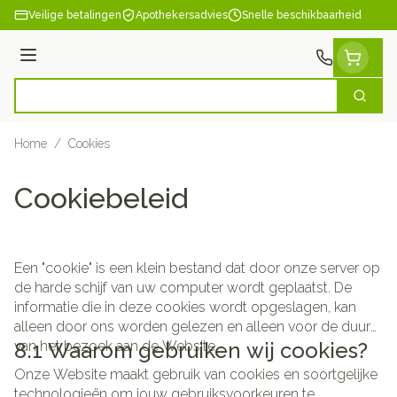
Ga naar de inhoud
Veilige betalingen
Apothekersadvies
Snelle beschikbaarheid
Menu
Zoek
Product, merk, categorie...
Home
/
Cookies
Cookiebeleid
Een "cookie" is een klein bestand dat door onze server op
de harde schijf van uw computer wordt geplaatst. De
informatie die in deze cookies wordt opgeslagen, kan
alleen door ons worden gelezen en alleen voor de duur
van het bezoek aan de Website.
8.1 Waarom gebruiken wij cookies?
Onze Website maakt gebruik van cookies en soortgelijke
technologieën om jouw gebruiksvoorkeuren te