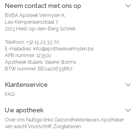
Neem contact met ons op
BVBA Apoteek Vermylen K.
Leo Kempenaersstraat 7
2223
Heist-op-den-Berg Schriek
Telefoon:
+32 15 23 33 70
E-mailadres:
info@
apotheekvermylen.be
APB nummer:
123501
Apotheek titularis:
Valerie Storms
BTW nummer:
BE0420633867
Klantenservice
FAQ
Uw apotheek
Over ons
Nuttige links
Gezondheidsnieuws
Apotheker
van wacht
Voorschrift
Zorgtarieven