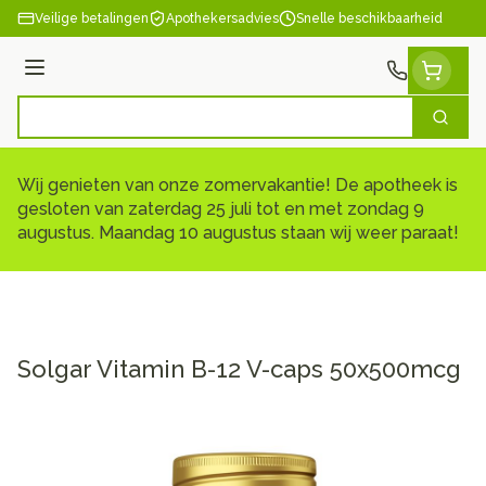
Ga naar de inhoud
Veilige betalingen
Apothekersadvies
Snelle beschikbaarheid
Menu
Zoek
Product, merk, categorie...
Wij genieten van onze zomervakantie! De apotheek is
gesloten van zaterdag 25 juli tot en met zondag 9
augustus. Maandag 10 augustus staan wij weer paraat!
Solgar Vitamin B-12 V-caps 50x500mcg