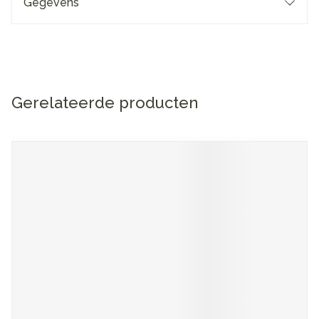
Gegevens
Gerelateerde producten
Navigeren door de elementen van de carrousel is mogelijk me
Druk om carrousel over te slaan
Druk op om naar carrouselnavigatie te gaan