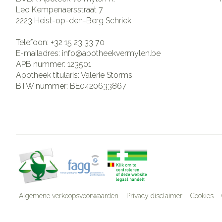
Leo Kempenaersstraat 7
2223
Heist-op-den-Berg Schriek
Telefoon:
+32 15 23 33 70
E-mailadres:
info@
apotheekvermylen.be
APB nummer:
123501
Apotheek titularis:
Valerie Storms
BTW nummer:
BE0420633867
Algemene verkoopsvoorwaarden
Privacy disclaimer
Cookies