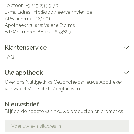
Telefoon:
+32 15 23 33 70
E-mailadres:
info@
apotheekvermylen.be
APB nummer:
123501
Apotheek titularis:
Valerie Storms
BTW nummer:
BE0420633867
Klantenservice
FAQ
Uw apotheek
Over ons
Nuttige links
Gezondheidsnieuws
Apotheker
van wacht
Voorschrift
Zorgtarieven
Nieuwsbrief
Blijf op de hoogte van nieuwe producten en promoties
E-mail adres