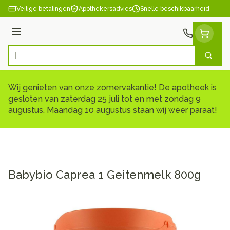
Ga naar de inhoud
Veilige betalingen
Apothekersadvies
Snelle beschikbaarheid
Menu
Zoek
Product, merk, categorie...
Wij genieten van onze zomervakantie! De apotheek is
gesloten van zaterdag 25 juli tot en met zondag 9
augustus. Maandag 10 augustus staan wij weer paraat!
Babybio Caprea 1 Geitenmelk 800g