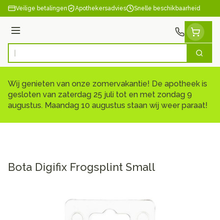
Ga naar de inhoud
Veilige betalingen
Apothekersadvies
Snelle beschikbaarheid
Menu
Zoek
Product, merk, categorie...
Wij genieten van onze zomervakantie! De apotheek is
gesloten van zaterdag 25 juli tot en met zondag 9
augustus. Maandag 10 augustus staan wij weer paraat!
Bota Digifix Frogsplint Small