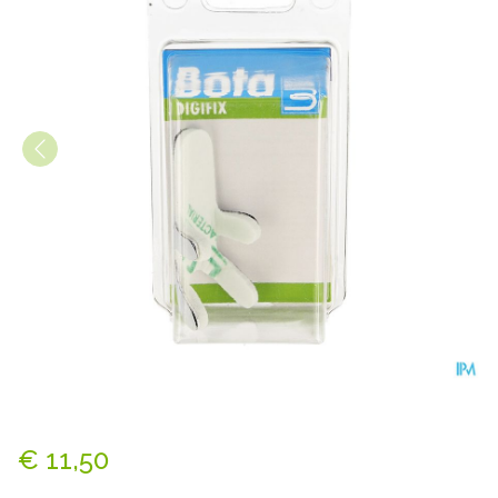
Bota Digifix Frogsplint Small
€ 11,50