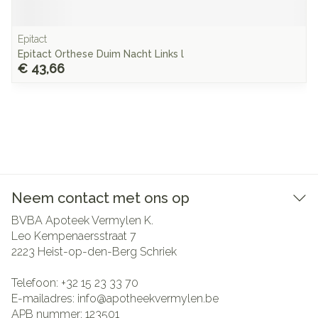
Epitact
Epitact Orthese Duim Nacht Links l
€ 43,66
Neem contact met ons op
BVBA Apoteek Vermylen K.
Leo Kempenaersstraat 7
2223
Heist-op-den-Berg Schriek
Telefoon:
+32 15 23 33 70
E-mailadres:
info@
apotheekvermylen.be
APB nummer:
123501