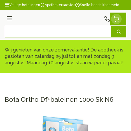
Ga naar de inhoud
Veilige betalingen
Apothekersadvies
Snelle beschikbaarheid
Menu
Zoek
Product, merk, categorie...
Wij genieten van onze zomervakantie! De apotheek is
gesloten van zaterdag 25 juli tot en met zondag 9
augustus. Maandag 10 augustus staan wij weer paraat!
Bota Ortho Df+baleinen 1000 Sk N6