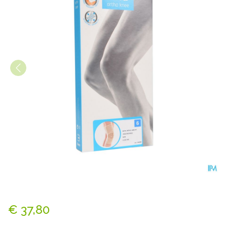
Bota Ortho Df+baleinen 1000
€ 37,80