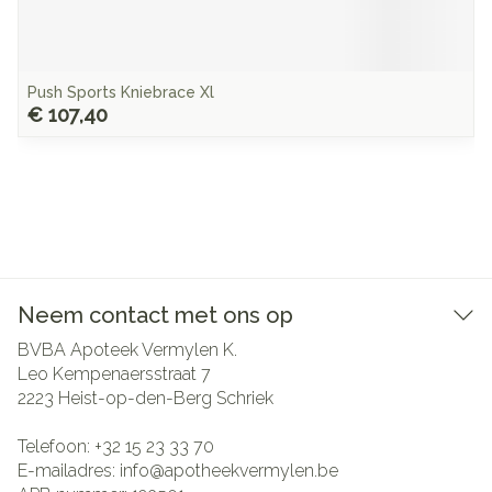
Push Sports Kniebrace Xl
€ 107,40
Neem contact met ons op
BVBA Apoteek Vermylen K.
Leo Kempenaersstraat 7
2223
Heist-op-den-Berg Schriek
Telefoon:
+32 15 23 33 70
E-mailadres:
info@
apotheekvermylen.be