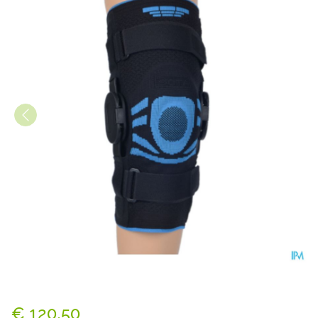
Bota Ortho Df Knie 5105 Arti
€ 120,50