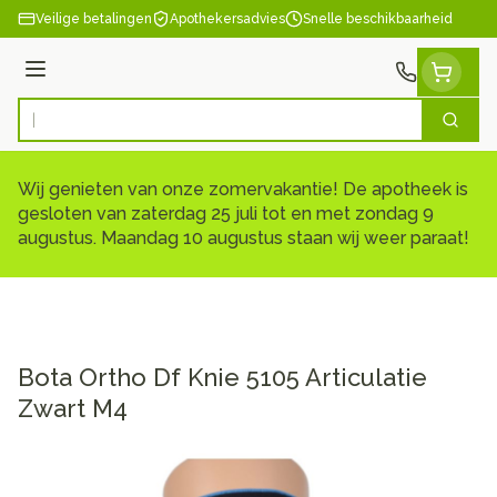
Ga naar de inhoud
Veilige betalingen
Apothekersadvies
Snelle beschikbaarheid
Menu
Zoek
Product, merk, categorie...
Wij genieten van onze zomervakantie! De apotheek is
gesloten van zaterdag 25 juli tot en met zondag 9
augustus. Maandag 10 augustus staan wij weer paraat!
Bota Ortho Df Knie 5105 Articulatie
Zwart M4