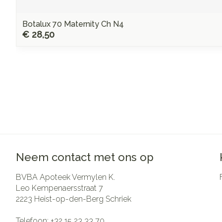
Botalux 70 Maternity Ch N4
€ 28,50
Neem contact met ons op
BVBA Apoteek Vermylen K.
Leo Kempenaersstraat 7
2223
Heist-op-den-Berg Schriek
Telefoon:
+32 15 23 33 70