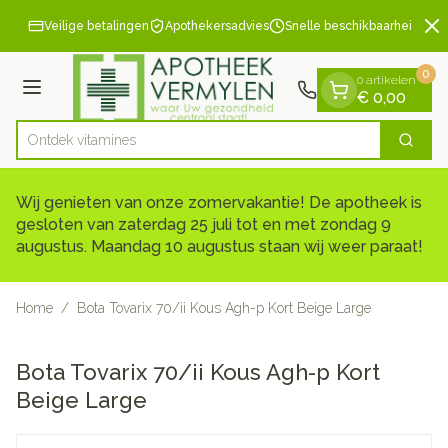
Dia 2 van 2
Ga naar de inhoud
Veilige betalingen
Apothekersadvies
Snelle beschikbaarheid
0
0 artikelen
Menu
€ 0,00
Ontdek vi
Zoek
Product, merk, categorie...
Wij genieten van onze zomervakantie! De apotheek is
gesloten van zaterdag 25 juli tot en met zondag 9
augustus. Maandag 10 augustus staan wij weer paraat!
Home
/
Bota Tovarix 70/ii Kous Agh-p Kort Beige Large
Bota Tovarix 70/ii Kous Agh-p Kort
Beige Large