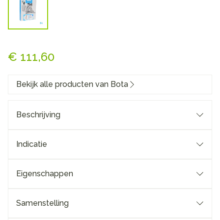
Bota Tovarix 70/ii Kous Agh-
€ 111,60
Bekijk alle producten van Bota
Beschrijving
Indicatie
Eigenschappen
Degressieve druk: Bota Tovarix is een aderspatkous,
vervaar- digd met een degressieve druk volgens de
Samenstelling
modernste produc- tietechnieken.