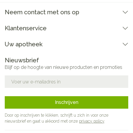
Bewaren op een droge plaats, afgesloten van het
Neem contact met ons op
licht.
Niet samen gebruiken met crème, olie of zalf.
Klantenservice
Bij onvakkundig gebruik en eigenmachtig
aangebrachte veranderingen vervalt elke
Uw apotheek
aansprakelijkheid.
Nieuwsbrief
Blijf op de hoogte van nieuwe producten en promoties
E-mail adres
Inschrijven
Door op inschrijven te klikken, schrijft u zich in voor onze
nieuwsbrief en gaat u akkoord met onze
privacy policy
.