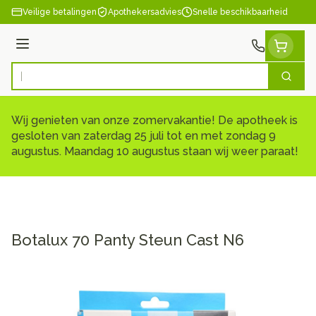
Ga naar de inhoud
Veilige betalingen
Apothekersadvies
Snelle beschikbaarheid
Menu
Zoek
Product, merk, categorie...
Wij genieten van onze zomervakantie! De apotheek is
gesloten van zaterdag 25 juli tot en met zondag 9
augustus. Maandag 10 augustus staan wij weer paraat!
Botalux 70 Panty Steun Cast N6