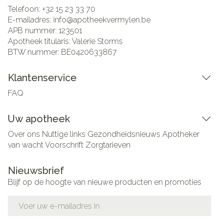
Telefoon:
+32 15 23 33 70
E-mailadres:
info@
apotheekvermylen.be
APB nummer:
123501
Apotheek titularis:
Valerie Storms
BTW nummer:
BE0420633867
Klantenservice
FAQ
Uw apotheek
Over ons
Nuttige links
Gezondheidsnieuws
Apotheker
van wacht
Voorschrift
Zorgtarieven
Nieuwsbrief
Blijf op de hoogte van nieuwe producten en promoties
E-mail adres