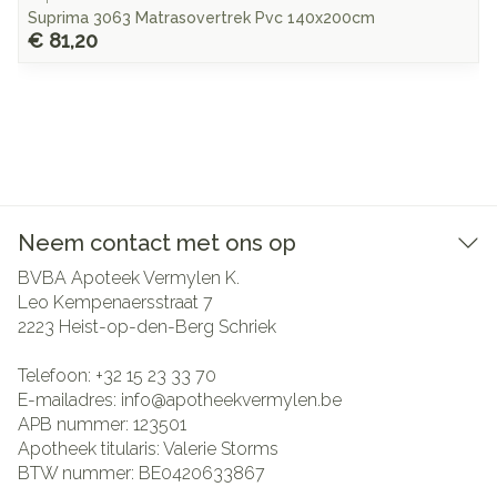
Suprima 3063 Matrasovertrek Pvc 140x200cm
€ 81,20
Neem contact met ons op
BVBA Apoteek Vermylen K.
Leo Kempenaersstraat 7
2223
Heist-op-den-Berg Schriek
Telefoon:
+32 15 23 33 70
E-mailadres:
info@
apotheekvermylen.be
APB nummer:
123501
Apotheek titularis:
Valerie Storms
BTW nummer:
BE0420633867