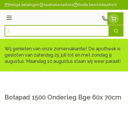
Ga naar de inhoud
Veilige betalingen
Apothekersadvies
Snelle beschikbaarheid
Menu
Zoek
Product, merk, categorie...
Wij genieten van onze zomervakantie! De apotheek is
gesloten van zaterdag 25 juli tot en met zondag 9
augustus. Maandag 10 augustus staan wij weer paraat!
Botapad 1500 Onderleg Bge 60x 70cm