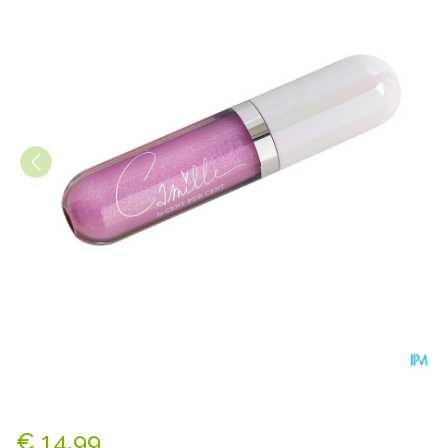
Cent Pur Cent Camille Lipglo
€ 14,99