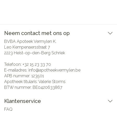
Neem contact met ons op
BVBA Apoteek Vermylen K.
Leo Kempenaersstraat 7
2223
Heist-op-den-Berg Schriek
Telefoon:
+32 15 23 33 70
E-mailadres:
info@
apotheekvermylen.be
APB nummer:
123501
Apotheek titularis:
Valerie Storms
BTW nummer:
BE0420633867
Klantenservice
FAQ