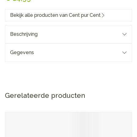
Bekijk alle producten van Cent pur Cent
Beschrijving
Gegevens
Gerelateerde producten
Navigeren door de elementen van de carrousel is mogelijk me
Druk om carrousel over te slaan
Druk op om naar carrouselnavigatie te gaan