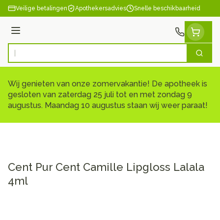
Ga naar de inhoud
Veilige betalingen
Apothekersadvies
Snelle beschikbaarheid
Menu
Zoek
Product, merk, categorie...
Wij genieten van onze zomervakantie! De apotheek is
gesloten van zaterdag 25 juli tot en met zondag 9
augustus. Maandag 10 augustus staan wij weer paraat!
Cent Pur Cent Camille Lipgloss Lalala
4ml