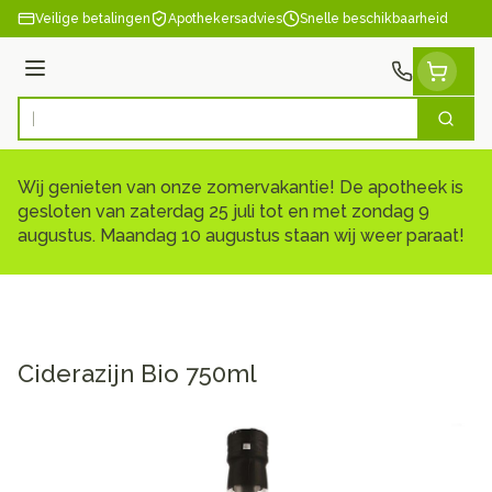
Ga naar de inhoud
Veilige betalingen
Apothekersadvies
Snelle beschikbaarheid
Menu
Zoek
Product, merk, categorie...
Wij genieten van onze zomervakantie! De apotheek is
gesloten van zaterdag 25 juli tot en met zondag 9
augustus. Maandag 10 augustus staan wij weer paraat!
Ciderazijn Bio 750ml