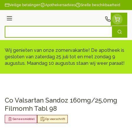
Ga naar de inhoud
Veilige betalingen
Apothekersadvies
Snelle beschikbaarheid
Menu
Zoek
Product, merk, categorie...
Wij genieten van onze zomervakantie! De apotheek is
gesloten van zaterdag 25 juli tot en met zondag 9
augustus. Maandag 10 augustus staan wij weer paraat!
Co Valsartan Sandoz 160mg/25,0mg
Filmomh Tabl 98
Geneesmiddel
Op voorschrift