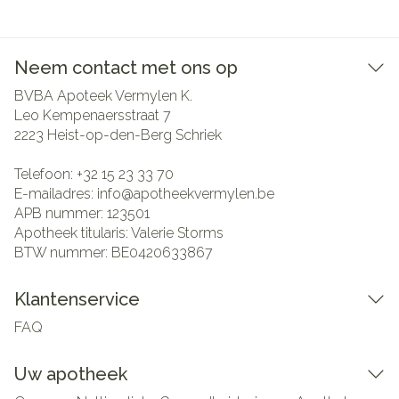
Neem contact met ons op
BVBA Apoteek Vermylen K.
Leo Kempenaersstraat 7
2223
Heist-op-den-Berg Schriek
Telefoon:
+32 15 23 33 70
E-mailadres:
info@
apotheekvermylen.be
APB nummer:
123501
Apotheek titularis:
Valerie Storms
BTW nummer:
BE0420633867
Klantenservice
FAQ
Uw apotheek