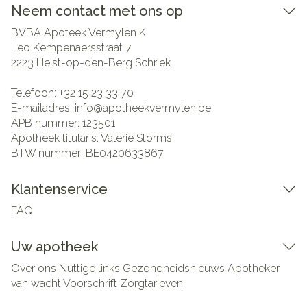
Neem contact met ons op
BVBA Apoteek Vermylen K.
Leo Kempenaersstraat 7
2223
Heist-op-den-Berg Schriek
Telefoon:
+32 15 23 33 70
E-mailadres:
info@
apotheekvermylen.be
APB nummer:
123501
Apotheek titularis:
Valerie Storms
BTW nummer:
BE0420633867
Klantenservice
FAQ
Uw apotheek
Over ons
Nuttige links
Gezondheidsnieuws
Apotheker
van wacht
Voorschrift
Zorgtarieven