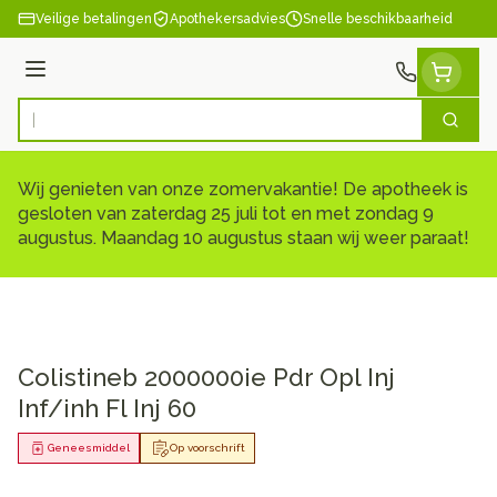
Ga naar de inhoud
Veilige betalingen
Apothekersadvies
Snelle beschikbaarheid
Menu
Zoek
Product, merk, categorie...
Wij genieten van onze zomervakantie! De apotheek is
gesloten van zaterdag 25 juli tot en met zondag 9
augustus. Maandag 10 augustus staan wij weer paraat!
Colistineb 2000000ie Pdr Opl Inj
Inf/inh Fl Inj 60
Geneesmiddel
Op voorschrift