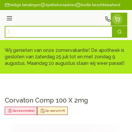
Ga naar de inhoud
Veilige betalingen
Apothekersadvies
Snelle beschikbaarheid
Menu
Zoek
Product, merk, categorie...
Wij genieten van onze zomervakantie! De apotheek is
gesloten van zaterdag 25 juli tot en met zondag 9
augustus. Maandag 10 augustus staan wij weer paraat!
Corvaton Comp 100 X 2mg
Geneesmiddel
Op voorschrift