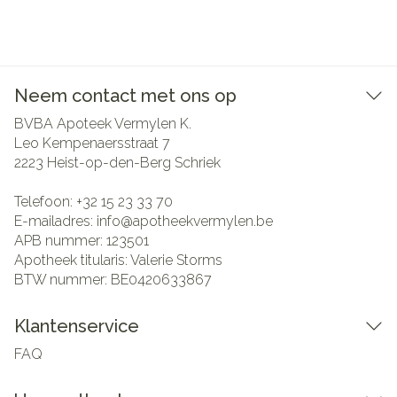
Neem contact met ons op
BVBA Apoteek Vermylen K.
Leo Kempenaersstraat 7
2223
Heist-op-den-Berg Schriek
Telefoon:
+32 15 23 33 70
E-mailadres:
info@
apotheekvermylen.be
APB nummer:
123501
Apotheek titularis:
Valerie Storms
BTW nummer:
BE0420633867
Klantenservice
FAQ