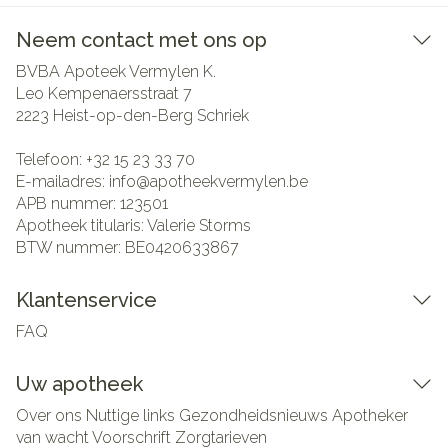
Neem contact met ons op
BVBA Apoteek Vermylen K.
Leo Kempenaersstraat 7
2223
Heist-op-den-Berg Schriek
Telefoon:
+32 15 23 33 70
E-mailadres:
info@
apotheekvermylen.be
APB nummer:
123501
Apotheek titularis:
Valerie Storms
BTW nummer:
BE0420633867
Klantenservice
FAQ
Uw apotheek
Over ons
Nuttige links
Gezondheidsnieuws
Apotheker
van wacht
Voorschrift
Zorgtarieven