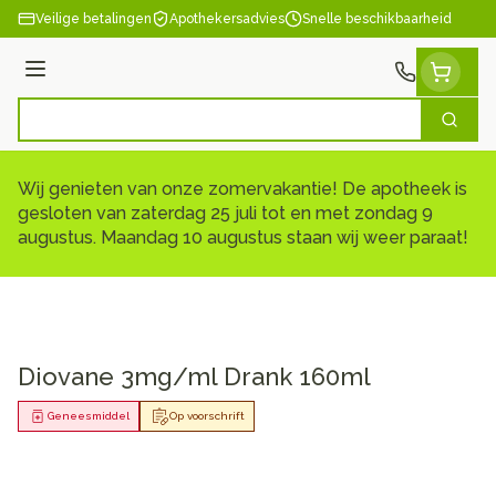
Ga naar de inhoud
Veilige betalingen
Apothekersadvies
Snelle beschikbaarheid
Menu
Zoek
Product, merk, categorie...
Wij genieten van onze zomervakantie! De apotheek is
gesloten van zaterdag 25 juli tot en met zondag 9
augustus. Maandag 10 augustus staan wij weer paraat!
Diovane 3mg/ml Drank 160ml
Geneesmiddel
Op voorschrift