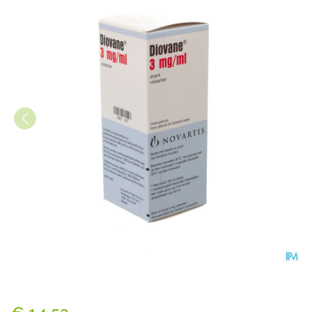
Diovane 3mg/ml Drank 160m