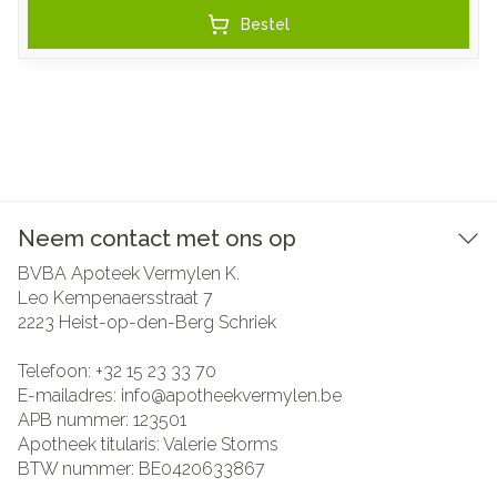
Bestel
Neem contact met ons op
BVBA Apoteek Vermylen K.
Leo Kempenaersstraat 7
2223
Heist-op-den-Berg Schriek
Telefoon:
+32 15 23 33 70
E-mailadres:
info@
apotheekvermylen.be
APB nummer:
123501
Apotheek titularis:
Valerie Storms
BTW nummer:
BE0420633867