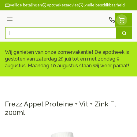
Ga naar de inhoud
Veilige betalingen
Apothekersadvies
Snelle beschikbaarheid
Menu
Zoek
Product, merk, categorie...
Wij genieten van onze zomervakantie! De apotheek is
gesloten van zaterdag 25 juli tot en met zondag 9
augustus. Maandag 10 augustus staan wij weer paraat!
Frezz Appel Proteine + Vit + Zink Fl
200ml