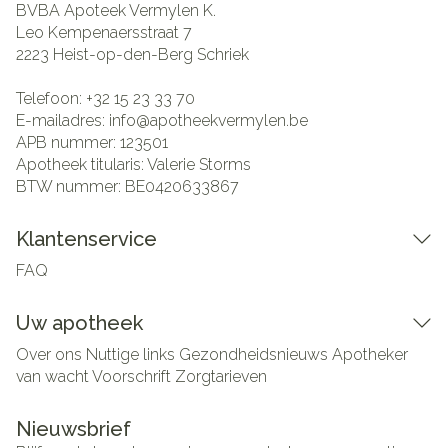
BVBA Apoteek Vermylen K.
Leo Kempenaersstraat 7
2223
Heist-op-den-Berg Schriek
Telefoon:
+32 15 23 33 70
E-mailadres:
info@
apotheekvermylen.be
APB nummer:
123501
Apotheek titularis:
Valerie Storms
BTW nummer:
BE0420633867
Klantenservice
FAQ
Uw apotheek
Over ons
Nuttige links
Gezondheidsnieuws
Apotheker
van wacht
Voorschrift
Zorgtarieven
Nieuwsbrief