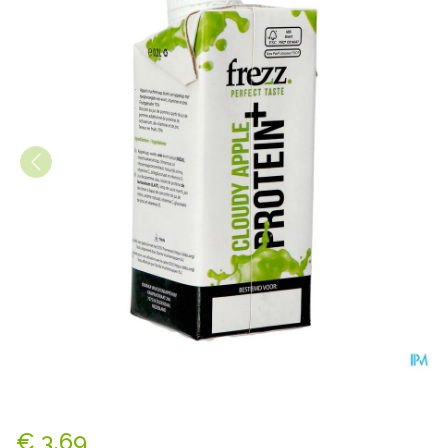
Frezz Appel Proteine + Vit + 
€ 3,69