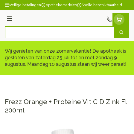
Ga naar de inhoud
Veilige betalingen
Apothekersadvies
Snelle beschikbaarheid
Menu
Zoek
Product, merk, categorie...
Wij genieten van onze zomervakantie! De apotheek is
gesloten van zaterdag 25 juli tot en met zondag 9
augustus. Maandag 10 augustus staan wij weer paraat!
Frezz Orange + Proteine Vit C D Zink Fl
200ml