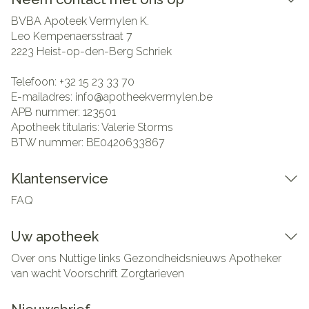
BVBA Apoteek Vermylen K.
Leo Kempenaersstraat 7
2223
Heist-op-den-Berg Schriek
Telefoon:
+32 15 23 33 70
E-mailadres:
info@
apotheekvermylen.be
APB nummer:
123501
Apotheek titularis:
Valerie Storms
BTW nummer:
BE0420633867
Klantenservice
FAQ
Uw apotheek
Over ons
Nuttige links
Gezondheidsnieuws
Apotheker
van wacht
Voorschrift
Zorgtarieven