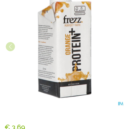
Frezz Orange + Proteine Vit 
€ 3,69