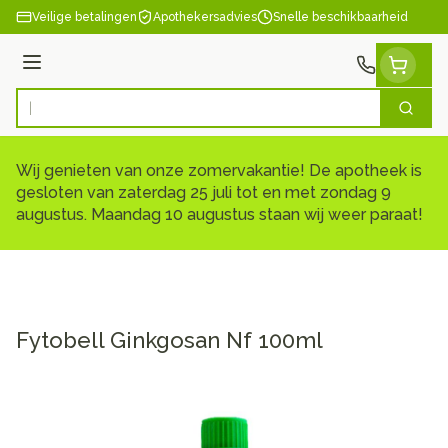
Ga naar de inhoud
Veilige betalingen
Apothekersadvies
Snelle beschikbaarheid
Menu
Zoek
Product, merk, categorie...
Wij genieten van onze zomervakantie! De apotheek is
gesloten van zaterdag 25 juli tot en met zondag 9
augustus. Maandag 10 augustus staan wij weer paraat!
Fytobell Ginkgosan Nf 100ml