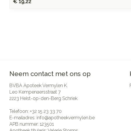
€ 19,22
Neem contact met ons op
BVBA Apoteek Vermylen K.
Leo Kempenaersstraat 7
2223
Heist-op-den-Berg Schriek
Telefoon:
+32 15 23 33 70
E-mailadres:
info@
apotheekvermylen.be
APB nummer:
123501
Apotheek titularis:
Valerie Storms