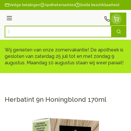
Ga naar de inhoud
Veilige betalingen
Apothekersadvies
Snelle beschikbaarheid
Menu
Zoek
Product, merk, categorie...
Wij genieten van onze zomervakantie! De apotheek is
gesloten van zaterdag 25 juli tot en met zondag 9
augustus. Maandag 10 augustus staan wij weer paraat!
Herbatint 9n Honingblond 170ml