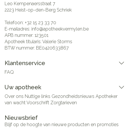
Leo Kempenaersstraat 7
2223
Heist-op-den-Berg Schriek
Telefoon:
+32 15 23 33 70
E-mailadres:
info@
apotheekvermylen.be
APB nummer:
123501
Apotheek titularis:
Valerie Storms
BTW nummer:
BE0420633867
Klantenservice
FAQ
Uw apotheek
Over ons
Nuttige links
Gezondheidsnieuws
Apotheker
van wacht
Voorschrift
Zorgtarieven
Nieuwsbrief
Blijf op de hoogte van nieuwe producten en promoties