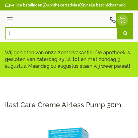
Ga naar de inhoud
Veilige betalingen
Apothekersadvies
Snelle beschikbaarheid
Menu
Zoek
Product, merk, categorie...
Wij genieten van onze zomervakantie! De apotheek is
gesloten van zaterdag 25 juli tot en met zondag 9
augustus. Maandag 10 augustus staan wij weer paraat!
Ilast Care Creme Airless Pump 30ml