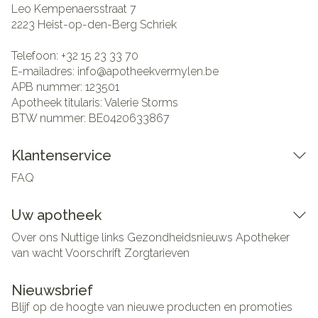
Leo Kempenaersstraat 7
2223
Heist-op-den-Berg Schriek
Telefoon:
+32 15 23 33 70
E-mailadres:
info@
apotheekvermylen.be
APB nummer:
123501
Apotheek titularis:
Valerie Storms
BTW nummer:
BE0420633867
Klantenservice
FAQ
Uw apotheek
Over ons
Nuttige links
Gezondheidsnieuws
Apotheker
van wacht
Voorschrift
Zorgtarieven
Nieuwsbrief
Blijf op de hoogte van nieuwe producten en promoties