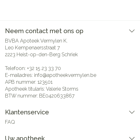
Neem contact met ons op
BVBA Apoteek Vermylen K.
Leo Kempenaersstraat 7
2223
Heist-op-den-Berg Schriek
Telefoon:
+32 15 23 33 70
E-mailadres:
info@
apotheekvermylen.be
APB nummer:
123501
Apotheek titularis:
Valerie Storms
BTW nummer:
BE0420633867
Klantenservice
FAQ
Uw apotheek