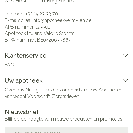
2223
Heist-op-den-Berg Schriek
Telefoon:
+32 15 23 33 70
E-mailadres:
info@
apotheekvermylen.be
APB nummer:
123501
Apotheek titularis:
Valerie Storms
BTW nummer:
BE0420633867
Klantenservice
FAQ
Uw apotheek
Over ons
Nuttige links
Gezondheidsnieuws
Apotheker
van wacht
Voorschrift
Zorgtarieven
Nieuwsbrief
Blijf op de hoogte van nieuwe producten en promoties
E-mail adres