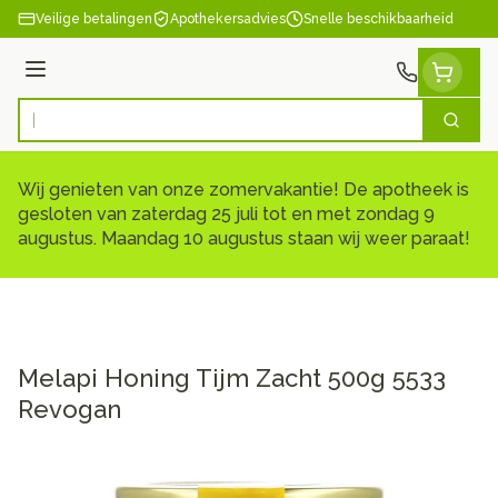
Ga naar de inhoud
Veilige betalingen
Apothekersadvies
Snelle beschikbaarheid
Menu
Zoek
Product, merk, categorie...
Wij genieten van onze zomervakantie! De apotheek is
gesloten van zaterdag 25 juli tot en met zondag 9
augustus. Maandag 10 augustus staan wij weer paraat!
Melapi Honing Tijm Zacht 500g 5533
Revogan