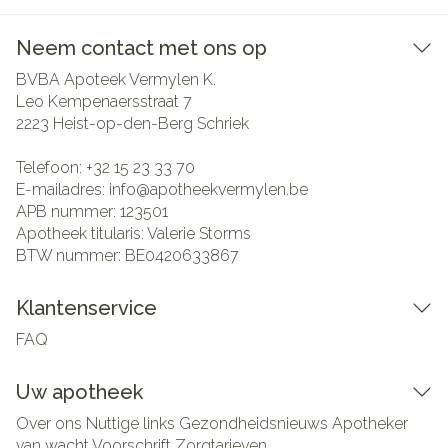
Neem contact met ons op
BVBA Apoteek Vermylen K.
Leo Kempenaersstraat 7
2223
Heist-op-den-Berg Schriek
Telefoon:
+32 15 23 33 70
E-mailadres:
info@
apotheekvermylen.be
APB nummer:
123501
Apotheek titularis:
Valerie Storms
BTW nummer:
BE0420633867
Klantenservice
FAQ
Uw apotheek
Over ons
Nuttige links
Gezondheidsnieuws
Apotheker
van wacht
Voorschrift
Zorgtarieven