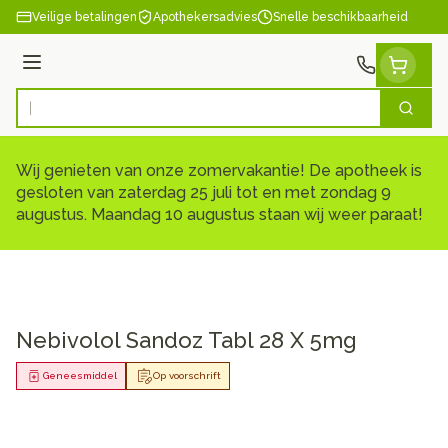
Ga naar de inhoud
Veilige betalingen
Apothekersadvies
Snelle beschikbaarheid
Menu
Zoek
Product, merk, categorie...
Wij genieten van onze zomervakantie! De apotheek is
gesloten van zaterdag 25 juli tot en met zondag 9
augustus. Maandag 10 augustus staan wij weer paraat!
Nebivolol Sandoz Tabl 28 X 5mg
Geneesmiddel
Op voorschrift