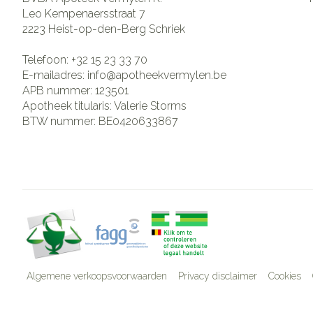
Leo Kempenaersstraat 7
2223
Heist-op-den-Berg Schriek
Telefoon:
+32 15 23 33 70
E-mailadres:
info@
apotheekvermylen.be
APB nummer:
123501
Apotheek titularis:
Valerie Storms
BTW nummer:
BE0420633867
Algemene verkoopsvoorwaarden
Privacy disclaimer
Cookies