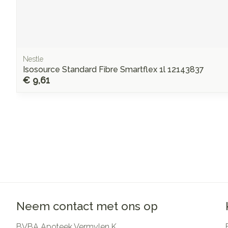
Nestle
Isosource Standard Fibre Smartflex 1l 12143837
€ 9,61
Neem contact met ons op
BVBA Apoteek Vermylen K.