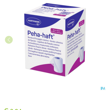
Peha Haft Latexfree 6cmx 4