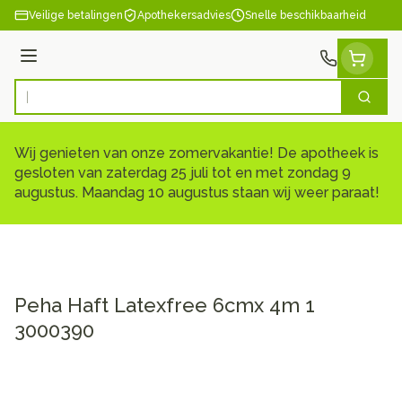
Ga naar de inhoud
Veilige betalingen
Apothekersadvies
Snelle beschikbaarheid
Menu
Zoek
Product, merk, categorie...
Wij genieten van onze zomervakantie! De apotheek is
gesloten van zaterdag 25 juli tot en met zondag 9
augustus. Maandag 10 augustus staan wij weer paraat!
Peha Haft Latexfree 6cmx 4m 1
3000390