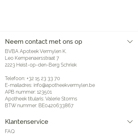
Neem contact met ons op
BVBA Apoteek Vermylen K.
Leo Kempenaersstraat 7
2223
Heist-op-den-Berg Schriek
Telefoon:
+32 15 23 33 70
E-mailadres:
info@
apotheekvermylen.be
APB nummer:
123501
Apotheek titularis:
Valerie Storms
BTW nummer:
BE0420633867
Klantenservice
FAQ