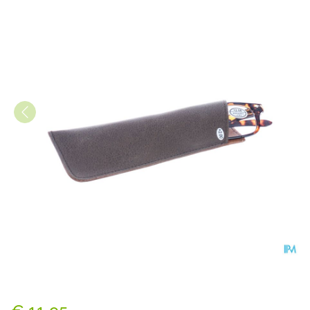
Pharmaglasses Leesbril Diop