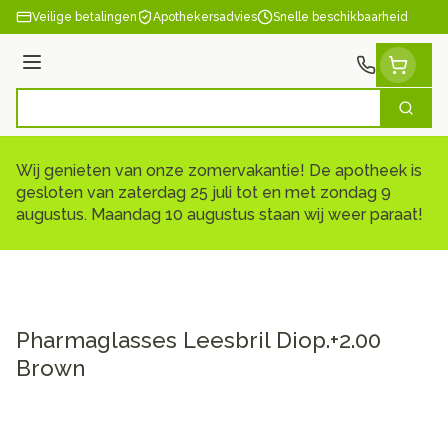
Ga naar de inhoud
Veilige betalingen
Apothekersadvies
Snelle beschikbaarheid
Menu
Zoek
Product, merk, categorie...
Wij genieten van onze zomervakantie! De apotheek is
gesloten van zaterdag 25 juli tot en met zondag 9
augustus. Maandag 10 augustus staan wij weer paraat!
Pharmaglasses Leesbril Diop.+2.00
Brown