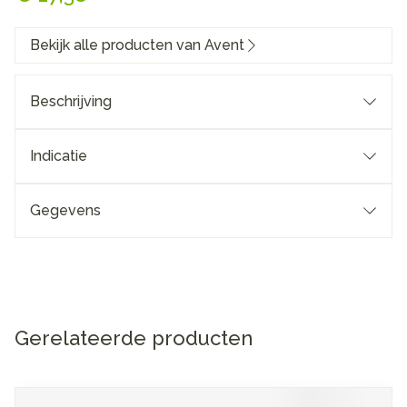
Bekijk alle producten van Avent
Beschrijving
Indicatie
Gegevens
Gerelateerde producten
Navigeren door de elementen van de carrousel is mogelijk me
Druk om carrousel over te slaan
Druk op om naar carrouselnavigatie te gaan