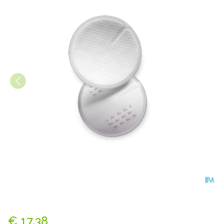
Philips Avent Borstkom.dag
€ 17,38