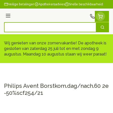
Ga naar de inhoud
Veilige betalingen
Apothekersadvies
Snelle beschikbaarheid
Menu
Zoek
Product, merk, categorie...
Wij genieten van onze zomervakantie! De apotheek is
gesloten van zaterdag 25 juli tot en met zondag 9
augustus. Maandag 10 augustus staan wij weer paraat!
Philips Avent Borstkom.dag/nach.60 2e
-50%scf254/21