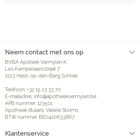
Neem contact met ons op
BVBA Apoteek Vermylen K.
Leo Kempenaersstraat 7
2223
Heist-op-den-Berg Schriek
Telefoon:
+32 15 23 33 70
E-mailadres:
info@
apotheekvermylen.be
APB nummer:
123501
Apotheek titularis:
Valerie Storms
BTW nummer:
BE0420633867
Klantenservice