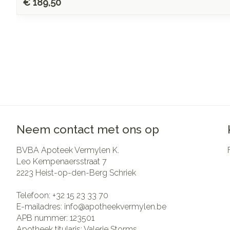
€ 189,50
Neem contact met ons op
BVBA Apoteek Vermylen K.
Leo Kempenaersstraat 7
2223
Heist-op-den-Berg Schriek
Telefoon:
+32 15 23 33 70
E-mailadres:
info@
apotheekvermylen.be
APB nummer:
123501
Apotheek titularis:
Valerie Storms