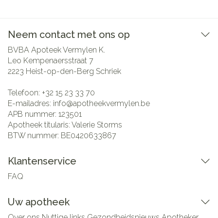
Neem contact met ons op
BVBA Apoteek Vermylen K.
Leo Kempenaersstraat 7
2223
Heist-op-den-Berg Schriek
Telefoon:
+32 15 23 33 70
E-mailadres:
info@
apotheekvermylen.be
APB nummer:
123501
Apotheek titularis:
Valerie Storms
BTW nummer:
BE0420633867
Klantenservice
FAQ
Uw apotheek
Over ons
Nuttige links
Gezondheidsnieuws
Apotheker