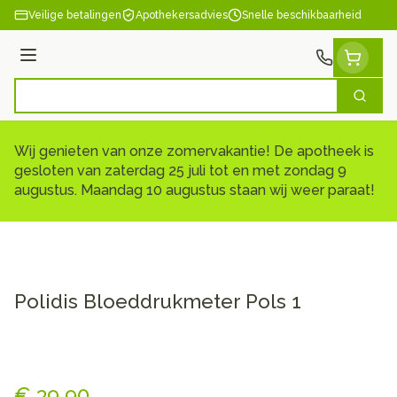
Ga naar de inhoud
Veilige betalingen
Apothekersadvies
Snelle beschikbaarheid
Menu
Zoek
Product, merk, categorie...
Wij genieten van onze zomervakantie! De apotheek is
gesloten van zaterdag 25 juli tot en met zondag 9
augustus. Maandag 10 augustus staan wij weer paraat!
Polidis Bloeddrukmeter Pols 1
Polidis Bloeddrukmeter Pols 
€ 39,90