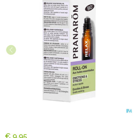
Pranarom Aromaboost Relax 
€ 9,95