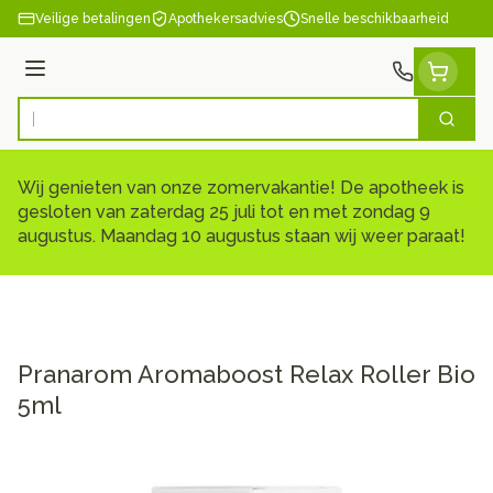
Ga naar de inhoud
Veilige betalingen
Apothekersadvies
Snelle beschikbaarheid
Menu
Zoek
Product, merk, categorie...
Wij genieten van onze zomervakantie! De apotheek is
gesloten van zaterdag 25 juli tot en met zondag 9
augustus. Maandag 10 augustus staan wij weer paraat!
Pranarom Aromaboost Relax Roller Bio
5ml