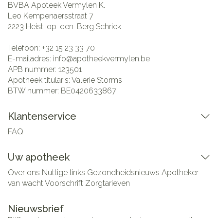
BVBA Apoteek Vermylen K.
Leo Kempenaersstraat 7
2223
Heist-op-den-Berg Schriek
Telefoon:
+32 15 23 33 70
E-mailadres:
info@
apotheekvermylen.be
APB nummer:
123501
Apotheek titularis:
Valerie Storms
BTW nummer:
BE0420633867
Klantenservice
FAQ
Uw apotheek
Over ons
Nuttige links
Gezondheidsnieuws
Apotheker
van wacht
Voorschrift
Zorgtarieven
Nieuwsbrief