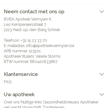
Neem contact met ons op
BVBA Apoteek Vermylen K.
Leo Kempenaersstraat 7
2223
Heist-op-den-Berg Schriek
Telefoon:
+32 15 23 33 70
E-mailadres:
info@
apotheekvermylen.be
APB nummer:
123501
Apotheek titularis:
Valerie Storms
BTW nummer:
BE0420633867
Klantenservice
FAQ
Uw apotheek
Over ons
Nuttige links
Gezondheidsnieuws
Apotheker
van wacht
Voorschrift
Zorgtarieven