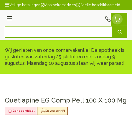
Ga naar de inhoud
Veilige betalingen
Apothekersadvies
Snelle beschikbaarheid
Menu
Zoek
Product, merk, categorie...
Wij genieten van onze zomervakantie! De apotheek is
gesloten van zaterdag 25 juli tot en met zondag 9
augustus. Maandag 10 augustus staan wij weer paraat!
Quetiapine EG Comp Pell 100 X 100 Mg
Geneesmiddel
Op voorschrift