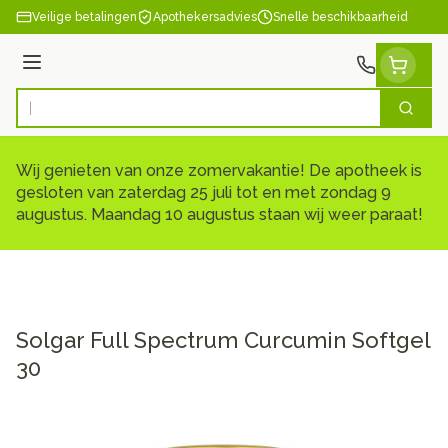
Ga naar de inhoud
Veilige betalingen
Apothekersadvies
Snelle beschikbaarheid
Menu
Zoek
Product, merk, categorie...
Wij genieten van onze zomervakantie! De apotheek is
gesloten van zaterdag 25 juli tot en met zondag 9
augustus. Maandag 10 augustus staan wij weer paraat!
Solgar Full Spectrum Curcumin Softgel
30