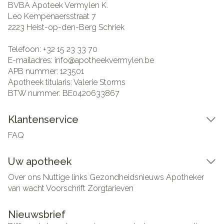
BVBA Apoteek Vermylen K.
Leo Kempenaersstraat 7
2223
Heist-op-den-Berg Schriek
Telefoon:
+32 15 23 33 70
E-mailadres:
info@
apotheekvermylen.be
APB nummer:
123501
Apotheek titularis:
Valerie Storms
BTW nummer:
BE0420633867
Klantenservice
FAQ
Uw apotheek
Over ons
Nuttige links
Gezondheidsnieuws
Apotheker
van wacht
Voorschrift
Zorgtarieven
Nieuwsbrief