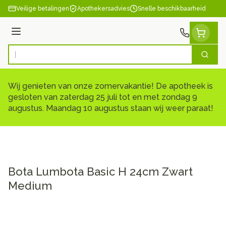
Ga naar de inhoud
Veilige betalingen
Apothekersadvies
Snelle beschikbaarheid
Menu
Zoek
Product, merk, categorie...
Wij genieten van onze zomervakantie! De apotheek is
gesloten van zaterdag 25 juli tot en met zondag 9
augustus. Maandag 10 augustus staan wij weer paraat!
Bota Lumbota Basic H 24cm Zwart
Medium