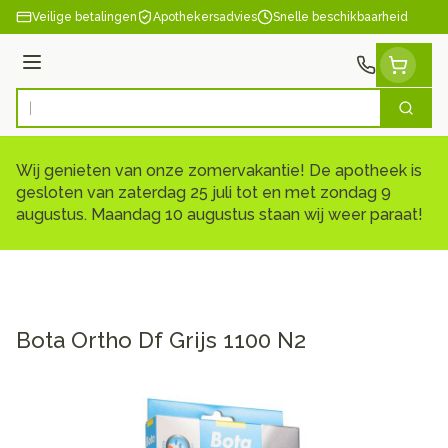
Ga naar de inhoud
Veilige betalingen
Apothekersadvies
Snelle beschikbaarheid
Menu
Zoek
Product, merk, categorie...
Wij genieten van onze zomervakantie! De apotheek is
gesloten van zaterdag 25 juli tot en met zondag 9
augustus. Maandag 10 augustus staan wij weer paraat!
Bota Ortho Df Grijs 1100 N2