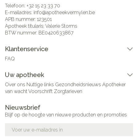
Telefoon:
+32 15 23 33 70
E-mailadres:
info@
apotheekvermylen.be
APB nummer:
123501
Apotheek titularis:
Valerie Storms
BTW nummer:
BE0420633867
Klantenservice
FAQ
Uw apotheek
Over ons
Nuttige links
Gezondheidsnieuws
Apotheker
van wacht
Voorschrift
Zorgtarieven
Nieuwsbrief
Blijf op de hoogte van nieuwe producten en promoties
E-mail adres