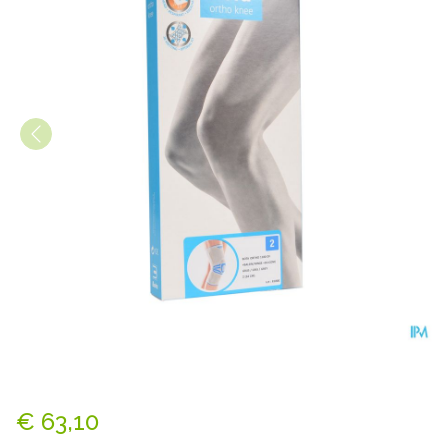
Bota Ortho Df Grijs 1100 N2
€ 63,10