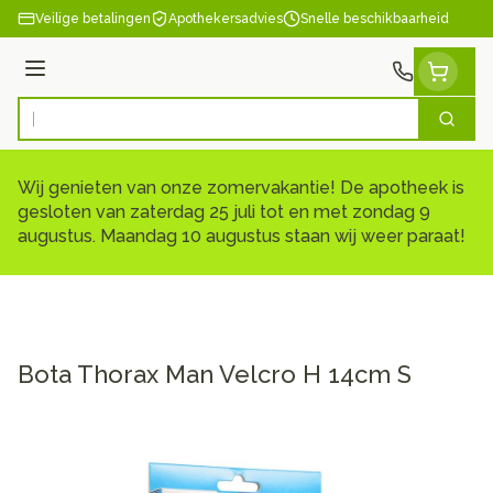
Ga naar de inhoud
Veilige betalingen
Apothekersadvies
Snelle beschikbaarheid
Menu
Zoek
Product, merk, categorie...
Wij genieten van onze zomervakantie! De apotheek is
gesloten van zaterdag 25 juli tot en met zondag 9
augustus. Maandag 10 augustus staan wij weer paraat!
Bota Thorax Man Velcro H 14cm S