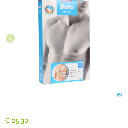
Bota Thorax Man Velcro H 1
€ 25,30