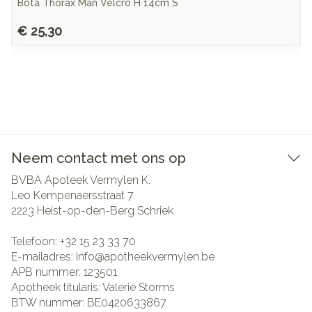
Bota Thorax Man Velcro H 14cm S
€ 25,30
Neem contact met ons op
BVBA Apoteek Vermylen K.
Leo Kempenaersstraat 7
2223
Heist-op-den-Berg Schriek
Telefoon:
+32 15 23 33 70
E-mailadres:
info@
apotheekvermylen.be
APB nummer:
123501
Apotheek titularis:
Valerie Storms
BTW nummer:
BE0420633867