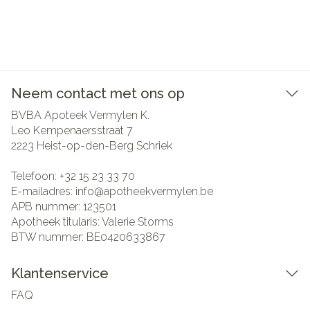
Neem contact met ons op
BVBA Apoteek Vermylen K.
Leo Kempenaersstraat 7
2223
Heist-op-den-Berg Schriek
Telefoon:
+32 15 23 33 70
E-mailadres:
info@
apotheekvermylen.be
APB nummer:
123501
Apotheek titularis:
Valerie Storms
BTW nummer:
BE0420633867
Klantenservice
FAQ