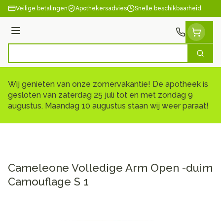
Ga naar de inhoud
Veilige betalingen
Apothekersadvies
Snelle beschikbaarheid
Menu
Zoek
Product, merk, categorie...
Wij genieten van onze zomervakantie! De apotheek is
gesloten van zaterdag 25 juli tot en met zondag 9
augustus. Maandag 10 augustus staan wij weer paraat!
Cameleone Volledige Arm Open -duim
Camouflage S 1