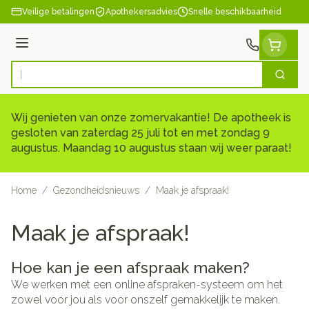
Ga naar de inhoud
Veilige betalingen
Apothekersadvies
Snelle beschikbaarheid
Menu
Zoek
Product, merk, categorie...
Wij genieten van onze zomervakantie! De apotheek is
gesloten van zaterdag 25 juli tot en met zondag 9
augustus. Maandag 10 augustus staan wij weer paraat!
Home
/
Gezondheidsnieuws
/
Maak je afspraak!
Maak je afspraak!
Hoe kan je een afspraak maken?
We werken met een online afspraken-systeem om het
zowel voor jou als voor onszelf gemakkelijk te maken.