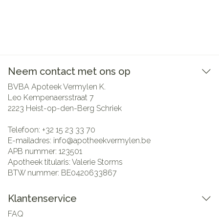
Neem contact met ons op
BVBA Apoteek Vermylen K.
Leo Kempenaersstraat 7
2223
Heist-op-den-Berg Schriek
Telefoon:
+32 15 23 33 70
E-mailadres:
info@
apotheekvermylen.be
APB nummer:
123501
Apotheek titularis:
Valerie Storms
BTW nummer:
BE0420633867
Klantenservice
FAQ