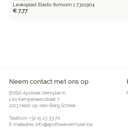
Leukoplast Elastic 8cmx1m 1 7321904
€ 7,77
Neem contact met ons op
BVBA Apoteek Vermylen K.
Leo Kempenaersstraat 7
2223
Heist-op-den-Berg Schriek
Telefoon:
+32 15 23 33 70
E-mailadres:
info@
apotheekvermylen.be